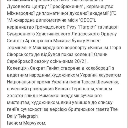
Духовного Центру "Преображення" , керівництво
Міжнародної дипломатичної духовної академії (ГО
"Міжнародна дипломатична місія "ОБСЄ"),
керівництво Громадського Руху "Патріот" та лицарі
Суверенного Християнського Лицарського Ордену
Святого Архістратига Михаїла були у Бізнес
Терміналі в Міжнародного аеропорту «Київ» ім. Ігоря
Сікорського де відбувся показ колекції Олени
Серебровой сезону осінь-зима 20/21.
Колекція «Секрет Генія» створена в колаборації з
видатним народним художником України, лауреатом
Національної премії України імені Тараса Шевченка,
почесний громадянин Києва і Тернополя, членом
Золотої гільдії Римської академії сучасного
мистецтва, художником, який увійшов до списку
геніїв сучасності за версією британської газети The
Daily Telegraph
Іваном Марчуком.