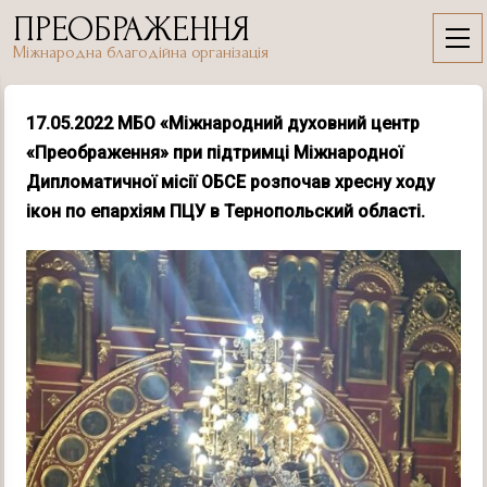
Skip
ПРЕОБРАЖЕННЯ
to
Міжнародна благодійна організація
content
17.05.2022 МБО «Міжнародний духовний центр
«Преображення» при підтримці Міжнародної
Дипломатичної місії ОБСЕ розпочав хресну ходу
ікон по епархіям ПЦУ в Тернопольский області.