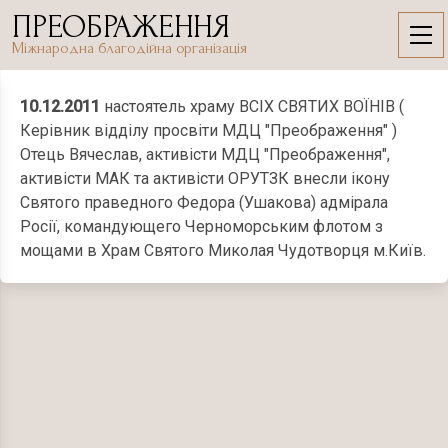
Skip
ПРЕОБРАЖЕННЯ
to
10.12.2011
Міжнародна благодійна організація
content
10.12.2011
настоятель храму ВСІХ СВЯТИХ ВОЇНІВ (
Керівник відділу просвіти МДЦ "Преображення" )
Отець Вячеслав, активісти МДЦ "Преображення",
активісти МАК та активісти ОРУТЗК внесли ікону
Святого праведного Федора (Ушакова) адмірала
Росії, командующего Черноморським флотом з
мощами в Храм Святого Миколая Чудотворця м.Київ.