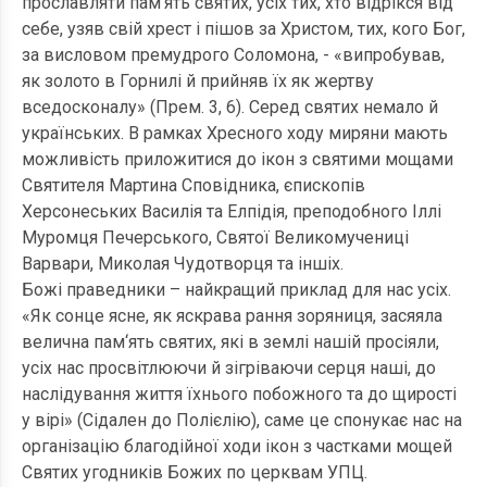
прославляти пам‘ять святих, усіх тих, хто відрікся від
себе, узяв свій хрест і пішов за Христом, тих, кого Бог,
за висловом премудрого Соломона, - «випробував,
як золото в Горнилі й прийняв їх як жертву
вседосконалу» (Прем. 3, 6). Серед святих немало й
українських. В рамках Хресного ходу миряни мають
можливість приложитися до ікон з святими мощами
Святителя Мартина Сповідника, єпископів
Херсонеських Василія та Елпідія, преподобного Іллі
Муромця Печерського, Святої Великомучениці
Варвари, Миколая Чудотворця та іншіх.
Божі праведники – найкращий приклад для нас усіх.
«Як сонце ясне, як яскрава рання зоряниця, засяяла
велична пам‘ять святих, які в землі нашій просіяли,
усіх нас просвітлюючи й зігріваючи серця наші, до
наслідування життя їхнього побожного та до щирості
у вірі» (Сідален до Полієлію), саме це спонукає нас на
організацію благодійної ходи ікон з частками мощей
Святих угодників Божих по церквам УПЦ.