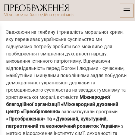
Skip
ПРЕОБРАЖЕННЯ
to
Проекти
Міжнародна благодійна організація
content
Зважаючи на глибину і тривалість моральної кризи,
яку переживає українське суспільство ми
відчуваємо потребу зробити все можливе для
пробудження і зміцнення духовності народу,
виховання істинного патріотизму. Відчуваючи
відповідальність перед Богом і людьми - сучасним,
майбутніми і минулими поколіннями задля побудови
демократичної української держави та
громадянського суспільства на засадах гуманізму та
християнської моралі, активісти
Міжнародної
благодійної організації «Міжнародний духовний
центр «Преображення»
започаткували програми
«Преображення» та «Духовний, культурний,
патриотичний та економічний розвиток України»
з
метою відродження інституту сім‘ї, духовності та