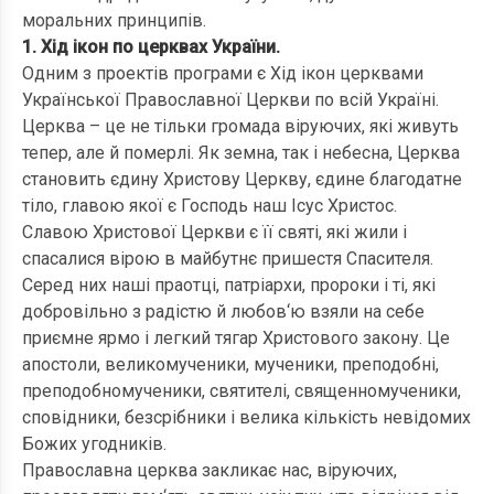
моральних принципів.
1. Хід ікон по церквах України.
Одним з проектів програми є Хід ікон церквами
Української Православної Церкви по всій Україні.
Церква – це не тільки громада віруючих, які живуть
тепер, але й померлі. Як земна, так і небесна, Церква
становить єдину Христову Церкву, єдине благодатне
тіло, главою якої є Господь наш Ісус Христос.
Славою Христової Церкви є її святі, які жили і
спасалися вірою в майбутнє пришестя Спасителя.
Серед них наші праотці, патріархи, пророки і ті, які
добровільно з радістю й любов‘ю взяли на себе
приємне ярмо і легкий тягар Христового закону. Це
апостоли, великомученики, мученики, преподобні,
преподобномученики, святителі, священномученики,
сповідники, безсрібники і велика кількість невідомих
Божих угодників.
Православна церква закликає нас, віруючих,