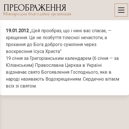
Skip
ПРЕОБРАЖЕННЯ
to
19.01.2012
Міжнародна благодійна організація
content
19.01.2012
„Цей прообраз, що і нині вас спасає, —
хрещення. Це не позбуття тілесної нечистоти, а
прохання до Бога доброго сумління через
воскресіння Ісуса Христа”
19 січня за Григоріанським календарем (6 січня — за
Юліанським) Православна Церква в Україні
відзначає свято Богоявлення Господнього, яке в
народі називають Водохрещенням. Сердечно вітаєм
всіх зі святом.