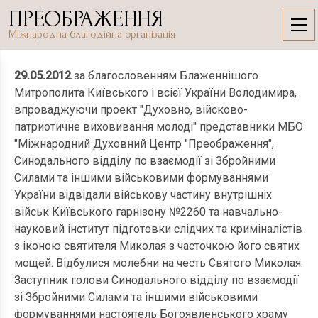
Skip
ПРЕОБРАЖЕННЯ
to
29.05.2012
Міжнародна благодійна організація
content
29.05.2012
за благословенням Блаженнішого
Митрополита Київського і всієї України Володимира,
впроваджуючи проект "Духовно, війсково-
патриотичне виховивання молоді" представники МБО
"Міжнародний Духовний Центр "Преображення",
Синодального відділу по взаємодії зі Збройними
Силами та іншими військовими формуваннями
України відвідали військову частину внутрішніх
військ Київського гарнізону №2260 та навчально-
науковий інститут підготовки слідчих та криміналістів
з іконою святителя Миколая з часточкою його святих
мощей. Відбулися молебни на честь Святого Миколая.
Заступник голови Синодального відділу по взаємодії
зі Збройними Силами та іншими військовими
формуваннями настоятель Богоявленського храму