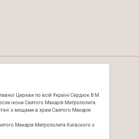
авної Церкви по всій Україні Сердюк В.М.
если ікони Святого Макарія Митрополита
тінії з мощами в храм Святого Макарія
Святого Макарія Митрополита Київского з