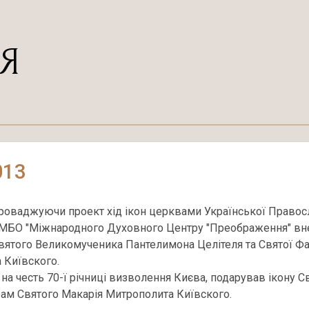
Я
013
оваджуючи проект хід ікон церквами Української Правосл
и МБО "Міжнародного Духовного Центру "Преображення" вн
вятого Великомученика Пантелимона Целітеля та Святої Фа
 Київского.
на честь 70-ї річниці визволення Києва, подарував ікону 
ам Святого Макарія Митрополита Київского.