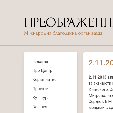
Skip
to
content
ПРЕОБРАЖЕНН
Міжнародна благодійна організація
2.11.2
Головна
Про Центр
2.11.2013
впр
Керівництво
та активіст
Проекти
Київского, С
Митрополита
Культура
Сердюк В.М. 
Галерея
мощами в хр