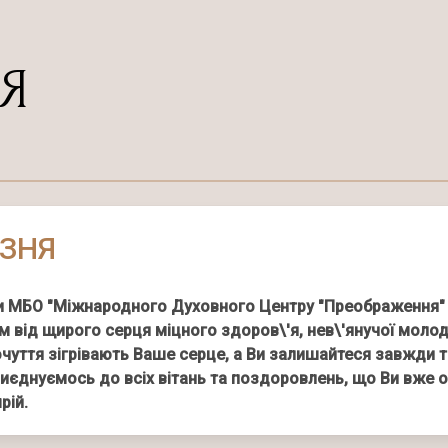
Я
ЕЗНЯ
и МБО "Міжнародного Духовного Центру "Преображення" Ві
 від щирого серця міцного здоров\'я, нев\'янучої молод
очуття зігрівають Ваше серце, а Ви залишайтеся завжди 
приєднуємось до всіх вітань та поздоровлень, що Ви вже
рій.