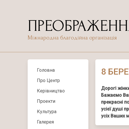
Skip
to
content
ПРЕОБРАЖЕНН
Міжнародна благодійна організація
8 БЕР
Головна
Про Центр
Дорогі жінк
Керівництво
Бажаємо Вам
Проекти
прекрасні п
усієї душі 
Культура
усіх Ваших м
Галерея