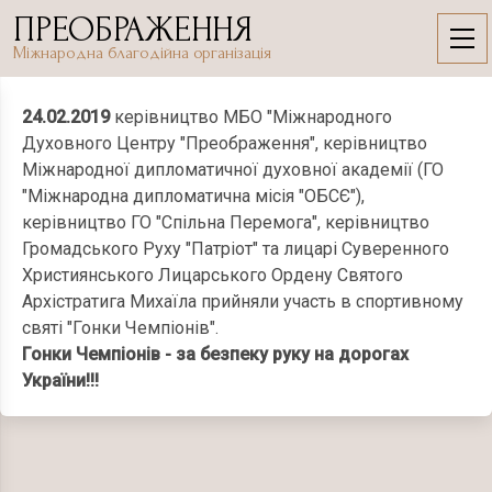
Skip
ПРЕОБРАЖЕННЯ
to
24.02.2019
Міжнародна благодійна організація
content
24.02.2019
керівництво МБО "Міжнародного
Духовного Центру "Преображення", керівництво
Міжнародної дипломатичної духовної академії (ГО
"Міжнародна дипломатична місія "ОБСЄ"),
керівництво ГО "Спільна Перемога", керівництво
Громадського Руху "Патріот" та лицарі Суверенного
Християнського Лицарського Ордену Святого
Архістратига Михаїла прийняли участь в спортивному
святі "Гонки Чемпіонів".
Гонки Чемпіонів - за безпеку руку на дорогах
України!!!