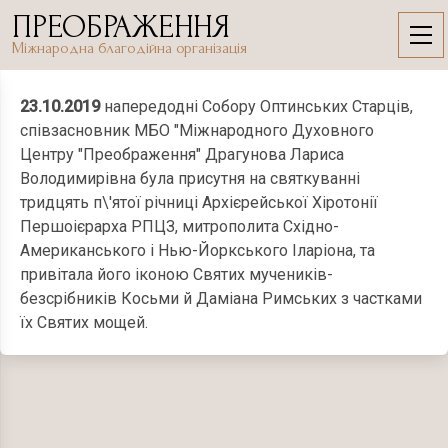
Skip
ПРЕОБРАЖЕННЯ
to
23.10.2019
Міжнародна благодійна організація
content
23.10.2019
напередодні Собору Оптинських Старців,
співзасновник МБО "Міжнародного Духовного
Центру "Преображення" Драгунова Лариса
Володимирівна була присутня на святкуванні
тридцять п\'ятої річниці Архієрейської Хіротонії
Першоієрарха РПЦЗ, митрополита Східно-
Американського і Нью-Йоркського Іларіона, та
привітала його іконою Святих мучеників-
безсрібників Косьми й Даміана Римських з частками
їх Святих мощей.