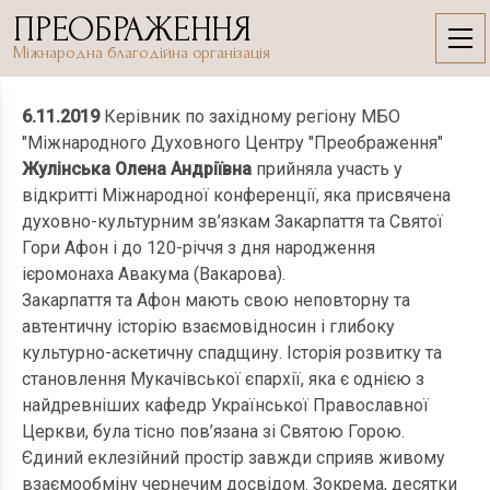
Skip
ПРЕОБРАЖЕННЯ
to
6.11.2019
Міжнародна благодійна організація
content
6.11.2019
Керівник по західному регіону МБО
"Міжнародного Духовного Центру "Преображення"
Жулінська Олена Андріївна
прийняла участь у
відкритті Міжнародної конференції, яка присвячена
духовно-культурним зв’язкам Закарпаття та Святої
Гори Афон і до 120-річчя з дня народження
ієромонаха Авакума (Вакарова).
Закарпаття та Афон мають свою неповторну та
автентичну історію взаємовідносин і глибоку
культурно-аскетичну спадщину. Історія розвитку та
становлення Мукачівської єпархії, яка є однією з
найдревніших кафедр Української Православної
Церкви, була тісно пов’язана зі Святою Горою.
Єдиний еклезійний простір завжди сприяв живому
взаємообміну чернечим досвідом. Зокрема, десятки