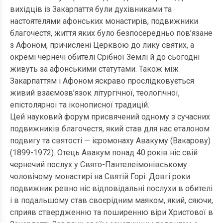
вихідців із Закарпаття були духівниками та
настоятелями афонських монастирів, подвижники
благочестя, життя яких було безпосередньо пов’язане
з Афоном, причислені Церквою до лику святих, а
окремі чернечі обителі Срібної Землі й до сьогодні
живуть за афонськими статутами. Також між
Закарпаттям і Афоном яскраво прослідковується
живий взаємозв’язок літургічної, теологічної,
епістолярної та іконописної традицій.
Цей науковий форум присвячений одному з сучасних
подвижників благочестя, який став для нас еталоном
подвигу та святості — ієромонаху Авакуму (Вакарову)
(1899-1972). Отець Авакум понад 40 років ніс свій
чернечий послух у Свято-Пантелеімонівському
чоловічому монастирі на Святій Горі. Довгі роки
подвижник ревно ніс відповідальні послухи в обителі
і в подальшому став своєрідним маяком, який, сяючи,
сприяв ствердженню та поширенню віри Христової в