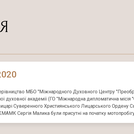
Я
2020
ерівництво МБО "Міжнародного Духовного Центру "Преобр
ї духовної академії (ГО "Міжнародна дипломатична місія 
 лицарі Суверенного Християнського Лицарського Ордену С
МАМК Сергія Малика були присутні на початку мотопробігу "