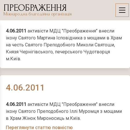
Skip
ПРЕОБРАЖЕННЯ
to
4.06.2011
Міжнародна благодійна організація
content
4.06.2011
активісти МДЦ "Преображення" внесли
ікону Святого Мартина Ісповідника з мощами в Храм
на честь Святого Преподобного Миколи Святоши,
Князя Чернігівського, печерського Чудотворця
м.Київ.
4.06.2011
4.06.2011
активісти МДЦ "Преображення" внесли
ікону Святого Преподобного Іллі Муромця з мощами
в Храм Жінок Мироносиць м.Київ.
Переглянути статтю повністю