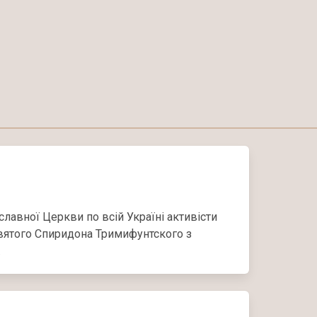
авної Церкви по всій Україні активісти
вятого Спиридона Тримифунтского з
.