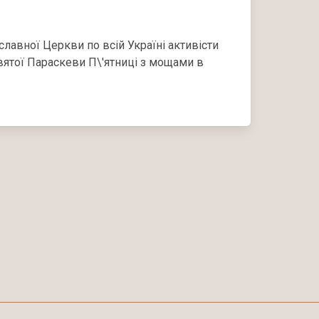
авної Церкви по всій Україні активісти
ятої Параскеви П\'ятниці з мощами в