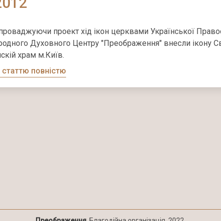
2012
роваджуючи проект хід ікон церквами Української Правосл
одного Духовного Центру "Преображення" внесли ікону Св
скій храм м.Київ.
 статтю повністю
Преображення
. Благодійна організація. 2022.