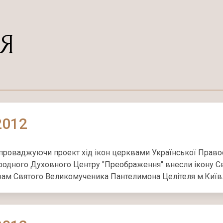
Я
2012
проваджуючи проект хід ікон церквами Української Правосл
одного Духовного Центру "Преображення" внесли ікону С
ам Святого Великомученика Пантелимона Целітеля м.Київ