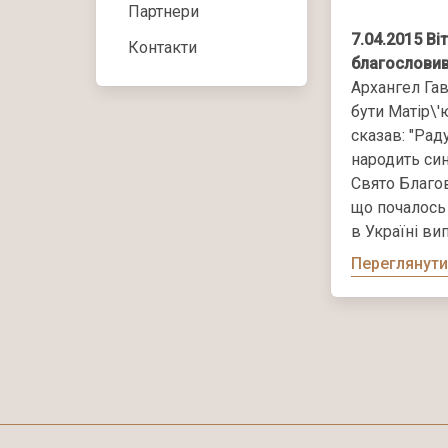
Партнери
7.04.2015
Ві
Контакти
благословив
Архангел Гав
бути Матір\'
сказав: "Рад
народить син
Свято Благов
що почалось 
в Україні ви
Переглянути