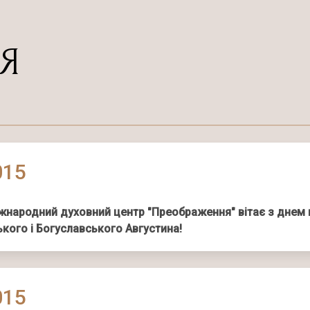
Я
015
іжнародний духовний центр "Преображення" вітає з днем
ького і Богуславського Августина!
015