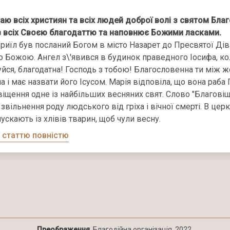
таю всіх християн та всіх людей доброї волі з святом Бл
 всіх Своєю благодаттю та наповнює Божими ласками.
риїл був посланий Богом в місто Назарет до Пресвятої Діви
ю Божою. Ангел з\'явився в будинок праведного Іосифа, ко
уйся, благодатна! Господь з тобою! Благословенна ти між ж
а і має назвати його Ісусом. Марія відповіла, що вона раба Г
іщення одне із найбільших весняних свят. Слово "Благовіще
звільнення роду людського від гріха і вічної смерті. В церк
пускають із хлівів тварин, щоб чули весну.
 статтю повністю
Преображення
. Благодійна організація. 2022.