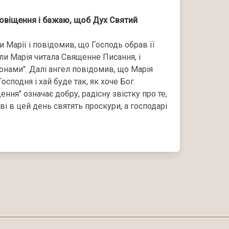
аговіщення і бажаю, щоб Дух Святий
 Марії і повідомив, що Господь обрав її
ли Марія читала Священне Писання, і
онами". Далі ангел повідомив, що Марія
осподня і хай буде так, як хоче Бог.
ння" означає добру, радісну звістку про те,
ві в цей день святять проскури, а господарі